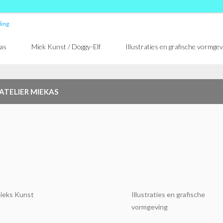
kas
Miek Kunst / Doggy-Elf
Illustraties en grafische vormgev
ATELIER MIEKAS
ieks Kunst
Illustraties en grafische
vormgeving