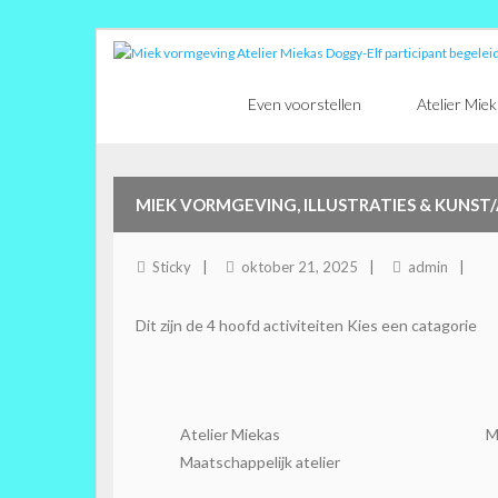
Ga
naar
de
Even voorstellen
Atelier Mie
inhoud
MIEK VORMGEVING, ILLUSTRATIES & KUNST/
Sticky
oktober 21, 2025
admin
Dit zijn de 4 hoofd activiteiten Kies een catagorie
Atelier Miekas
M
Maatschappelijk atelier